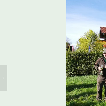
Bericht zur FuWP in
Utzenaich / OÖ 2020: