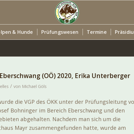
lpen & Hunde
Prüfungswesen
Termine
Präsidi
n Eberschwang (OÖ) 2020, Erika Unterberger
/
elles
von
Michael Göls
wurde die VGP des ÖKK unter der Prüfungsleitung v
Josef Bohninger im Bereich Eberschwang und den
ebieten abgehalten. Nachdem man sich um die
sthaus Mayr zusammengefunden hatte, wurde am