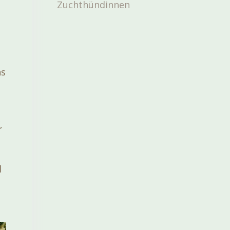
Zuchthündinnen
hs
,
s
l