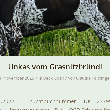
Unkas vom Grasnitzbründl
/
/
8. November 2025
in
Deckrüden
von
Claudia Költringe
04.2022 – Zuchtbuchnummer: DK 237
– Untersuchungen: HD-A1, OCD-Schulter-frei,