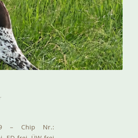
r
99 – Chip Nr.:
 ED-frei, ÜW-frei