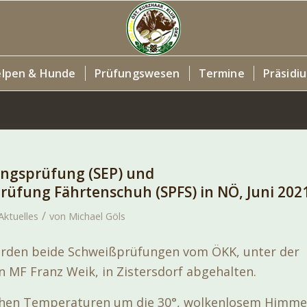
lpen & Hunde
Prüfungswesen
Termine
Präsidi
ngsprüfung (SEP) und
üfung Fährtenschuh (SPFS) in NÖ, Juni 202
/
Aktuelles
von
Michael Göls
urden beide Schweißprüfungen vom ÖKK, unter der
n MF Franz Weik, in Zistersdorf abgehalten.
hen Temperaturen um die 30°, wolkenlosem Himme