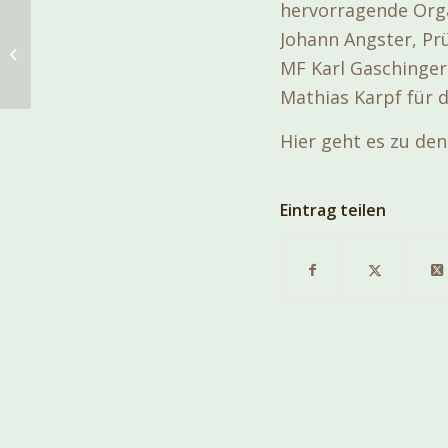
hervorragende Orga
Die Herbstprüfungen
Johann Angster, Pr
haben begonnen –
MF Karl Gaschinger
Ergebnisse immer hier.
Mathias Karpf für d
Hier geht es zu de
Eintrag teilen