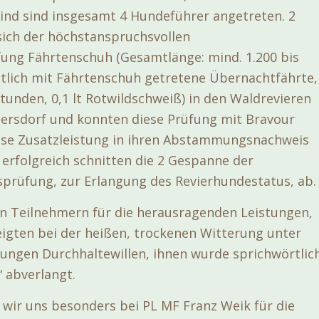
nd sind insgesamt 4 Hundeführer angetreten. 2
sich der höchstanspruchsvollen
ng Fährtenschuh (Gesamtlänge: mind. 1.200 bis
nstlich mit Fährtenschuh getretene Übernachtfährte,
Stunden, 0,1 lt Rotwildschweiß) in den Waldrevieren
tersdorf und konnten diese Prüfung mit Bravour
ese Zusatzleistung in ihren Abstammungsnachweis
erfolgreich schnitten die 2 Gespanne der
rüfung, zur Erlangung des Revierhundestatus, ab.
len Teilnehmern für die herausragenden Leistungen,
igten bei der heißen, trockenen Witterung unter
ungen Durchhaltewillen, ihnen wurde sprichwörtlic
“ abverlangt.
ir uns besonders bei PL MF Franz Weik für die