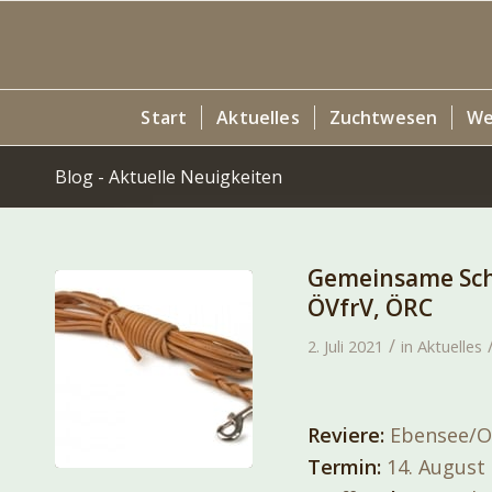
Start
Aktuelles
Zuchtwesen
We
Blog - Aktuelle Neuigkeiten
Gemeinsame Sch
ÖVfrV, ÖRC
/
2. Juli 2021
in
Aktuelles
Reviere:
Ebensee/
Termin:
14. August 