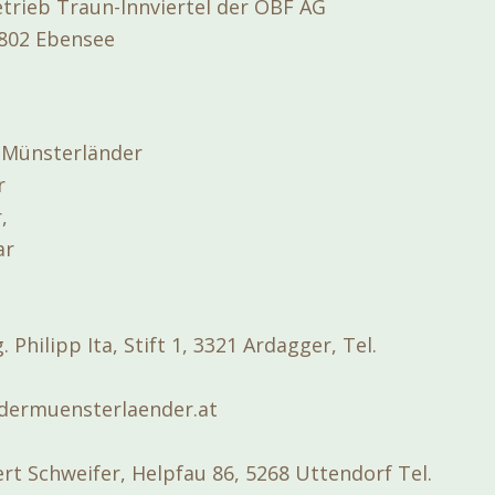
trieb Traun-Innviertel der ÖBF AG
4802 Ebensee
 Münsterländer
r
,
ar
 Philipp Ita, Stift 1, 3321 Ardagger, Tel.
@dermuensterlaender.at
rt Schweifer, Helpfau 86, 5268 Uttendorf Tel.