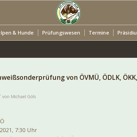
lpen & Hunde
Prüfungswesen
Termine
Präsidi
weißsonderprüfung von ÖVMÜ, ÖDLK, ÖKK
/
von
Michael Göls
OÖ
2021, 7:30 Uhr