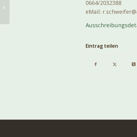
EINLADUNG ZU
0664/2032388
GENERALVERSAMMLUNG
eMail: r.schweifer@
DES ÖKK am 3. Juli 2021
Ausschreibungsdeta
Eintrag teilen