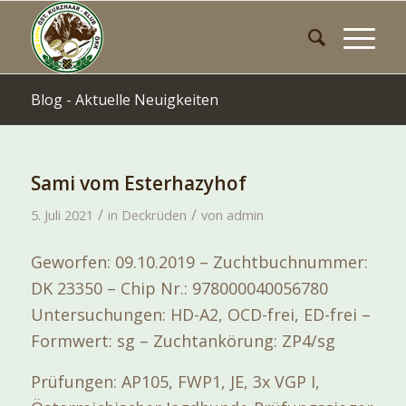
Blog - Aktuelle Neuigkeiten
Sami vom Esterhazyhof
/
/
5. Juli 2021
in
Deckrüden
von
admin
Geworfen: 09.10.2019 – Zuchtbuchnummer:
DK 23350 – Chip Nr.: 978000040056780
Untersuchungen: HD-A2, OCD-frei, ED-frei –
Formwert: sg – Zuchtankörung: ZP4/sg
Prüfungen: AP105, FWP1, JE, 3x VGP I,