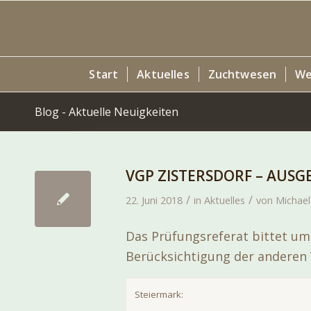
Start
Aktuelles
Zuchtwesen
We
Blog - Aktuelle Neuigkeiten
VGP ZISTERSDORF – AUSG
/
/
22. Juni 2018
in
Aktuelles
von
Michael
Das Prüfungsreferat bittet u
Berücksichtigung der anderen
Steiermark: