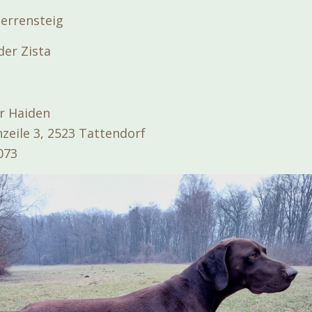
errensteig
der Zista
er Haiden
zeile 3, 2523 Tattendorf
073