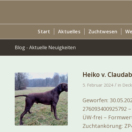
Start
Aktuelles
Zuchtwesen
We
Blog - Aktuelle Neuigkeiten
Heiko v. Clauda
/
5. Februar 2024
in
Deck
Geworfen: 30.05.20
276093400925792 – 
ÜW-frei – Formwert
Zuchtankörung: ZP