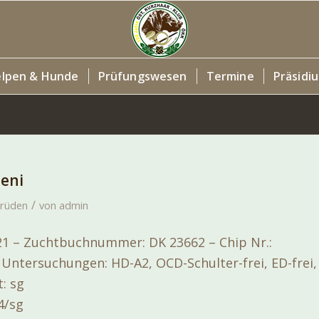
lpen & Hunde
Prüfungswesen
Termine
Präsidi
beni
/
rüden
von
admin
21 – Zuchtbuchnummer: DK 23662 – Chip Nr.:
Untersuchungen: HD-A2, OCD-Schulter-frei, ED-frei,
: sg
4/sg