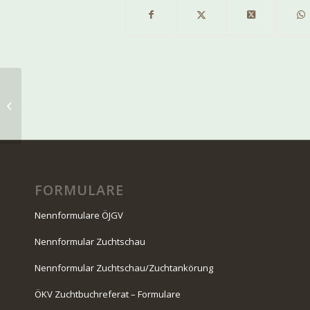
Bericht über die
Vollgebrauchsprüfung
des ÖKK in Taiskirchen
FORMULARE
Nennformulare ÖJGV
Nennformular Zuchtschau
Nennformular Zuchtschau/Zuchtankörung
ÖKV Zuchtbuchreferat – Formulare