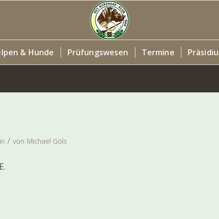
lpen & Hunde
Prüfungswesen
Termine
Präsidi
/
in
von
Michael Göls
E
.