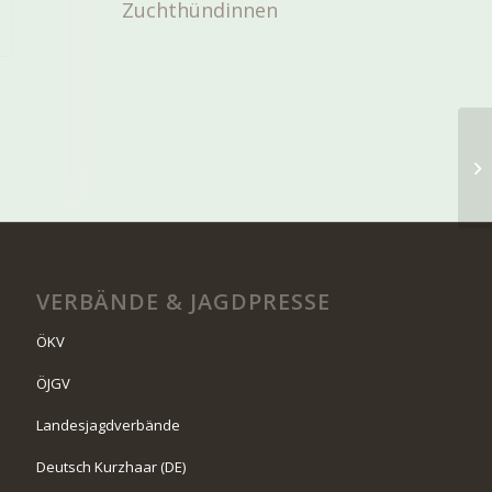
Zuchthündinnen
VERBÄNDE & JAGDPRESSE
ÖKV
ÖJGV
Landesjagdverbände
Deutsch Kurzhaar (DE)