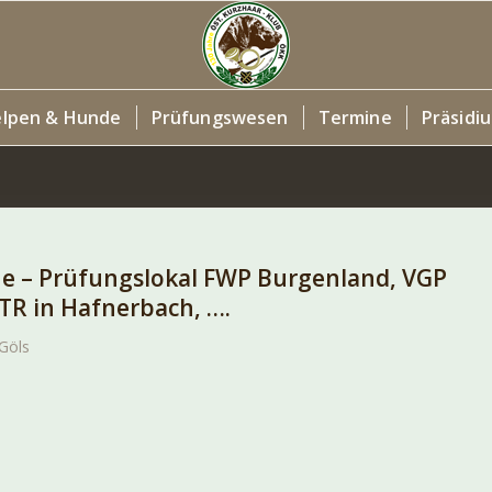
lpen & Hunde
Prüfungswesen
Termine
Präsidi
ne – Prüfungslokal FWP Burgenland, VGP
TR in Hafnerbach, ….
Göls