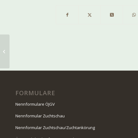
ZUCHTSCHAU 2021 –
Danke, über 60
Junghunde wurden
vorgestellt! Hier
finden...
FORMULARE
Nennformulare ÖJGV
Nennformular Zuchtschau
Nennformular Zuchtschau/Zuchtankörung