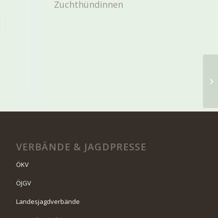
Zuchthündinnen
VERBÄNDE & JAGDPRESSE
ÖKV
ÖJGV
Landesjagdverbände