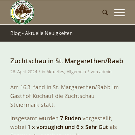
Blog - Aktuelle Neuigkeiten
Zuchtschau in St. Margarethen/Raab
/
/
26. April 2024
in
Aktuelles
,
Allgemein
von
admin
Am 16.3. fand in St. Margarethen/Rabb im
Gasthof Kochauf die Zuchtschau
Steiermark statt.
Insgesamt wurden
7 Rüden
vorgestellt,
wobei
1 x vorzüglich und 6 x Sehr Gut
als