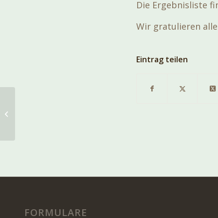
Die Ergebnisliste f
Wir gratulieren all
Eintrag teilen
Ergebnisliste VGP St.
Margarethen
FORMULARE