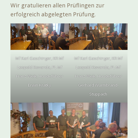
Wir gratulieren allen Prüflingen zur
erfolgreich abgelegten Prüfung.
Mf Karl Gaschinger, KR Mf
Mf Karl Gaschinger, KR Mf
Leopold Kovanda, PL Mf
Leopold Kovanda, PL Mf
Franz Weik, Hundeführer
Franz Weik, Hundeführer
Erwin Kratky
Gerhard Wurmbrand-
Stuppach