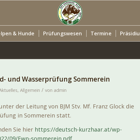
lpen & Hunde
Prüfungswesen
Termine
Präsidi
eld- und Wasserprüfung Sommerein
/
Aktuelles
,
Allgemein
von
admin
unter der Leitung von BJM Stv. Mf. Franz Glock die
üfung in Sommerein statt.
inden Sie hier
https://deutsch-kurzhaar.at/wp-
022/09/Fwp-sommerein.pdf
.