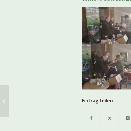
Ergebnisliste
Eintrag teilen
Vollgebrauchsprüfung
Zistersdorf