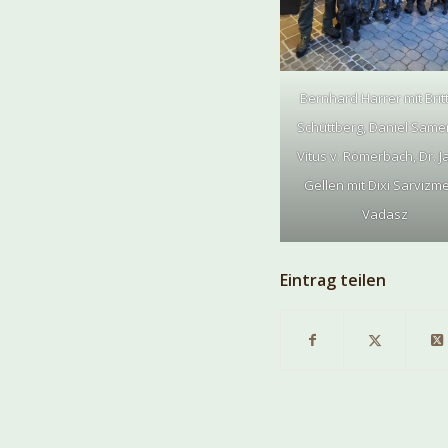
Bernhard Harrer mit Britt
Schüttberg, Daniel Samer
Vitus v. Römerbach, Dr. 
Gellen mit Dixi Sarvizme
Vadasz
Eintrag teilen