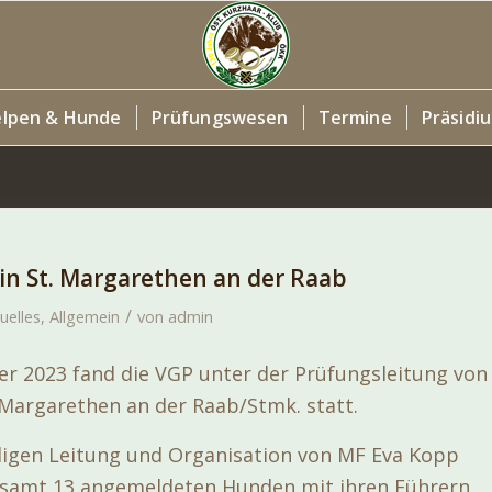
lpen & Hunde
Prüfungswesen
Termine
Präsidi
 in St. Margarethen an der Raab
/
uelles
,
Allgemein
von
admin
ber 2023 fand die VGP unter der Prüfungsleitung von
 Margarethen an der Raab/Stmk. statt.
igen Leitung und Organisation von MF Eva Kopp
esamt 13 angemeldeten Hunden mit ihren Führern