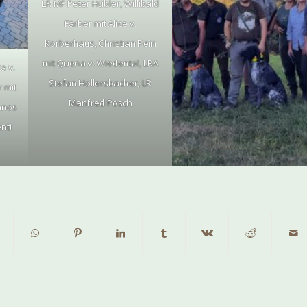
LR MF Peter Hübler, Willibald
Färber mit Alice v.
Korberhaus, Christian Pein
mit Quena v. Wiedental, LRA
a v.
Stefan Hollersbacher, LR
 mit
Manfred Posch
Janos
nti