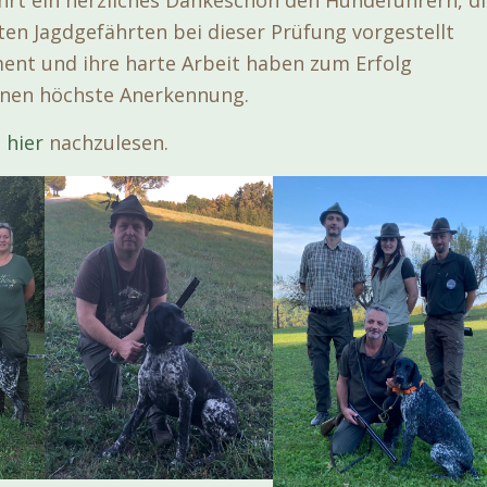
rt ein herzliches Dankeschön den Hundeführern, di
ten Jagdgefährten bei dieser Prüfung vorgestellt
ent und ihre harte Arbeit haben zum Erfolg
enen höchste Anerkennung.
d
hier
nachzulesen.