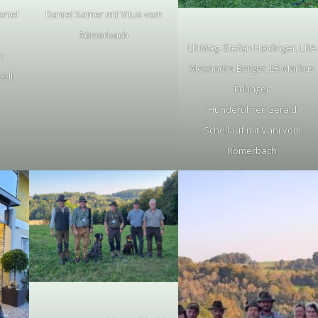
aniel
Daniel Samer mit Vitus vom
Römerbach
LR Mag. Stefan Haidinger, LRA
h
Alexandra Berger, LR Markus
eit
Erkinger
Hundeführer Gerald
Schellauf mit Vani vom
Römerbach