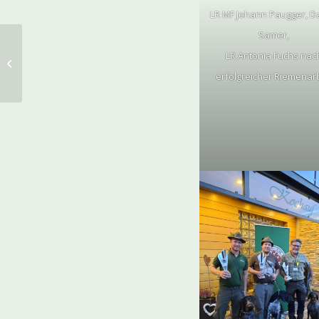
LR MF Johann Paugger, D
Samer,
Das war die FWP in in
LR Antonia Fuchs nac
St. Margarethen an
erfolgreicher Riemenarb
der Raab